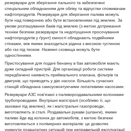
резервуари для зберігання пального та забезпечені
спеціальним обладнанням для обліку та відпустки споживачам
нафтопродуктів. Резервуари для зберігання палива можуть
бути над поверхнею або бути встановленими під землею. За
умови розташування баків під землею (з метою дотримання
техніки безпеки резервуари та недопущення просочування
нафтопродуктів у ґрунт) ємності обладнають подвійними
стінками, між якими знаходиться рідина з високою густиною
або газ під тиском. Наземні сховища можуть бути
одностінними.
Пристосування для подачі бензину в бак автомобіля мають
дуже складний пристрій. Для організації роботи системи
передбачено наявність приймального клапана, фільтрів та
двигунів, що приводять у дію насоси. Більшість сучасних
станцій обладнана самоусмоктуючими лопатевими насосами.
Резервуари АЗС пов'язані з паливороздавальними колонками
трубопроводами. Внутрішні магістралі (особливо ті, що
заховані під землею), як і магістральні газопроводи,
виготовляють зі сталі. Роздавальні рукави (шланги), якими
паливо йде від колонок до автомобілів, з метою безпеки
виготовляються з полімерних матеріалів: це дозволяє
уникнути позаштатних ситуацій при неправильній експлуатації