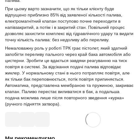
палива.
При цьому варто зазначити, що як тільки клієнту буде
відпущено приблизно 85% від заявленої кількості палива,
електромагнітний клапан поступово почне переходити в
напівзакритий, а потім і в закритий стан. Повільний процес
дозволяє захистити комплекс від гідравлічного удару та видати
точну кількість палива: без недоливу або переливу.
Немаловажну роль у роботі ТРК грає пістолет, який здатний
запобігти переливу пального через край бака автомобіля або
цистерни. Зробити це вдається завдяки реагуванню на тиск
повітря в системі. За відсікання подачі палива відповідає
жиклер. У нормальному стані в нього потрапляє повітря, але
як тільки бак переповнюється, потік повітря припиняється.
Автоматика, представлена ​​мембраною та пружиною, закриває
клапан. Паливо перестає виливатися в бак, а подальша
подача можлива лише після повторного зведення «курка»
(ручного підняття затвора).
Ми рекомендуємо