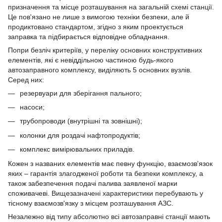
призначення та місце розташування на загальній схемі станції.
Це пов'язано не лише з вимогою техніки безпеки, але й
продиктовано стандартом, згідно з яким проектується
заправка та підбирається відповідне обладнання.
Попри безліч критеріїв, у переліку основних конструктивних
елементів, які є невіддільною частиною будь-якого
автозаправного комплексу, виділяють 5 основних вузлів.
Серед них:
резервуари для зберігання пального;
насоси;
трубопроводи (внутрішні та зовнішні);
колонки для роздачі нафтопродуктів;
комплекс вимірювальних приладів.
Кожен з названих елементів має певну функцію, взаємозв'язок
яких – гарантія злагодженої роботи та безпеки комплексу, а
також забезпечення подачі палива заявленої марки
споживачеві. Вищезазначені характеристики перебувають у
тісному взаємозв'язку з місцем розташування АЗС.
Незалежно від типу абсолютно всі автозаправні станції мають