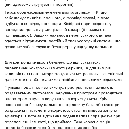
(випадковому скручуванні, перегині).
Також обов'язковими елементами комплексу ТРК, що
забезпечують якість пального, є газовідділювачі, в яких
відбувається відведення пари. Відібрані пари осідають у
вигляді конденсату у спеціальній камері (її називають
поплавковою). Завдяки наявності перепускного клапана
вдається підтримувати постійний тиск усередині системи, що
дозволяє забезпечувати безперервну відпустку пального.
Для контролю кількості бензину, що відпускається,
передбачені контрольні ємності (мірники), а для вимірів
залишків пального використовуються метроштоки – спеціальні
довгі металеві або пластикові лінійки з нанесеними відмітками.
Функцію подачі палива виконує пристрій, який називають
роздавальним пістолетом. Керування пристроєм проводиться
оператором з пульта керування та користувачем. Крім
основної опції зливу пального в горловину бака або каністри,
роздавальні пістолети використовуються як кінцева запірна
арматура. Система відсікання подачі палива спрацьовує при
переповненні ємності, що приймає. Така корисна опція –
гарантія безпеки людей та транспортних засобів.