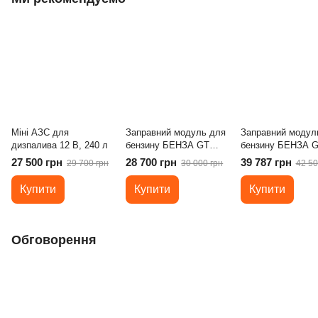
Міні АЗС для
Заправний модуль для
Заправний модул
дизпалива 12 В, 240 л
бензину БЕНЗА GT
бензину БЕНЗА 
240-12/24
480-12/24
27 500 грн
28 700 грн
39 787 грн
29 700 грн
30 000 грн
42 50
Купити
Купити
Купити
Обговорення