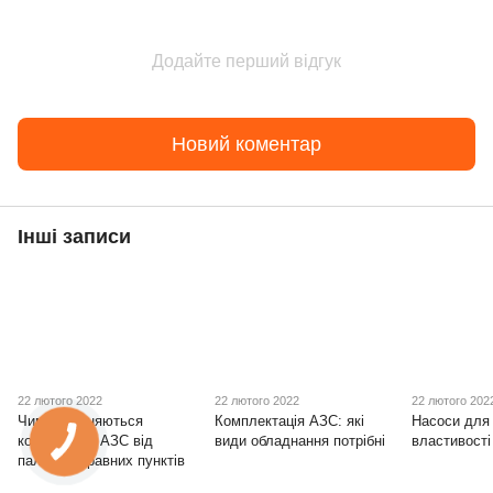
Додайте перший відгук
Новий коментар
Інші записи
22 лютого 2022
22 лютого 2022
22 лютого 202
Чим відрізняються
Комплектація АЗС: які
Насоси для 
контейнерні АЗС від
види обладнання потрібні
властивості
паливозаправних пунктів