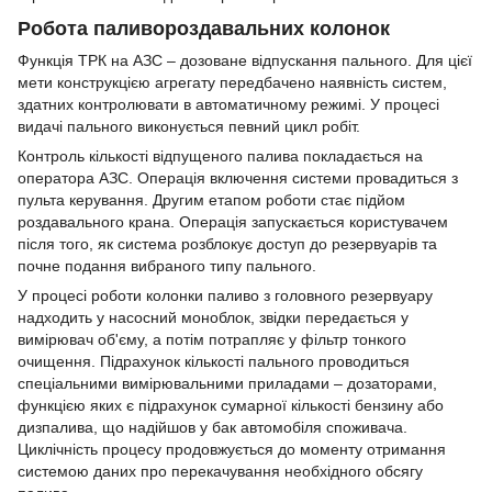
Робота паливороздавальних колонок
Функція ТРК на АЗС – дозоване відпускання пального. Для цієї
мети конструкцією агрегату передбачено наявність систем,
здатних контролювати в автоматичному режимі. У процесі
видачі пального виконується певний цикл робіт.
Контроль кількості відпущеного палива покладається на
оператора АЗС. Операція включення системи провадиться з
пульта керування. Другим етапом роботи стає підйом
роздавального крана. Операція запускається користувачем
після того, як система розблокує доступ до резервуарів та
почне подання вибраного типу пального.
У процесі роботи колонки паливо з головного резервуару
надходить у насосний моноблок, звідки передається у
вимірювач об'єму, а потім потрапляє у фільтр тонкого
очищення. Підрахунок кількості пального проводиться
спеціальними вимірювальними приладами – дозаторами,
функцією яких є підрахунок сумарної кількості бензину або
дизпалива, що надійшов у бак автомобіля споживача.
Циклічність процесу продовжується до моменту отримання
системою даних про перекачування необхідного обсягу