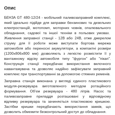
Опис
БЕНЗА GT 480-12/24 - мобільний паливозаправний комплекс,
який ідеально підійде для заправки бензинових та дизельних
електростанцій, мотопомп, моторних човнів, опалювального
обладнання, садової та іншої техніки в польових умовах.
Живлення заправної станції - 12В або 24В, отже джерелом
струму для її роботи може виступати бортова мережа
автомобіля або переносні акумулятори, а компактні розміри
(1200х806х800 мм) дозволяють з легкістю розмістити її у
вантажному відсіку автомобіля типу "фургон" або "пікап".
Конструкція станції передбачає використання вилочного
навантажувача та дозволяє надійно зафіксувати заправний
комплекс при транспортуванні за допомогою стяжних ременів.
Заправна станція виконана у вигляді єдиного пластикового
модуля-резервуара виготовленого методом ротаційного
формування. Об'єм резервуара - 480 літрів. Насос та
паливозаправне приладдя розташовані у відповідному
відливку резервуара та зачиняється пластиковою кришкою.
Застібки кришки передбачають використання замків, що
дозволить обмежити безконтрольний доступ до обладнання.