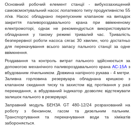
Основний робочий елемент станції - вибухозахищений
самовсмоктувальний насос лопатевого типу продуктивністю 55
л/хв. Насос обладнано перепускним клапаном на випадок
закриття паливороздавального крана при ввімкненому
електромоторі, однак не рекомендується використовувати
обладнання у такому режимі тривалий час. Тривалість
безперервної роботи насоса сягає 30 хвилин, чого достатньо
для перекачування всього запасу пального станції за одне
ввімкнення.
Роздавання та контроль витрат пального здійснюється за
допомогою механічного паливороздавального крана
АС-15А
з
вбудованим лічильником. Довжина напірного рукава - 4 метри.
Заливна горловина резервуара обладнана кришкою з
клапаном скидання тиску та захистом від протікання у разі
перекидання, а вбудований індикатор дозволяє відстежувати
залишок пального в резервуарі.
Заправний модуль БЕНЗА GT 480-12/24 розрахований на
роботу з бензином, гасом та дизельним пальним.
Транспортування та перекачування води та хімікатів
забороняється.