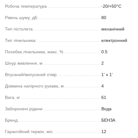
Робоча температура
-20/+50°С
Рівень шуму, дБ
80
Тип пістолета
механічний
Тип лічильника:
електронний
Похибка лічильника, макс. %
0.5
Шнур живлення, м
2
Впускний/випускний отвір
1' x 1'
Довжина напірного рукава, м
4
Вага, кг
61
Заборонені рідини
Вода
Бренд
БЕНЗА
Гарантійний термін, міс.
12