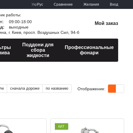
Сравнение
Укр
Рус
Желания
Вход
ик работы:
т:
09:00-18:00
Мой заказ
Нд:
выходные
ина, г. Киев, просп. Воздушных Сил, 94-б
Поддони для
ьтры
Профессиональные
сбора
лива
фонари
жидкости
ле
сначала дороже
по названию
Отображение:
ХИТ