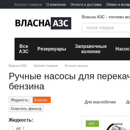
Перейти к основному контенту
Каталог товаров
О компании
Оплата и доставка
Обмен и возв
Власна АЗС - топливо вс
Все
Заправочные
Резервуары
Насо
АЗС
колонки
Власна АЗС
Каталог товаров
Ручные насосы
Ручные насосы для перека
бензина
Жидкость::
Бензин
Для маслобочки
Д
Очистить фильтр
Жидкость:
ХИТ
7
ДТ