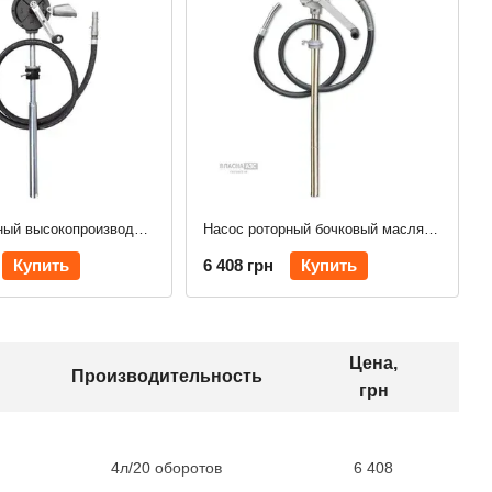
Промышленный высокопроизводительный роторный насос RBP/3V/H
Насос роторный бочковый масляный для ДТ, бензина, керосина, масел до SAE60 PROLUBE PL-44031
Купить
6 408 грн
Купить
Цена,
Производительность
грн
4л/20 оборотов
6 408