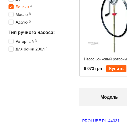
4
Бензин
8
Масло
5
Адблю
Тип ручного насоса:
3
Роторный
4
Для бочки 200л
9 073 грн
Купить
Модель
PROLUBE ​PL-44031