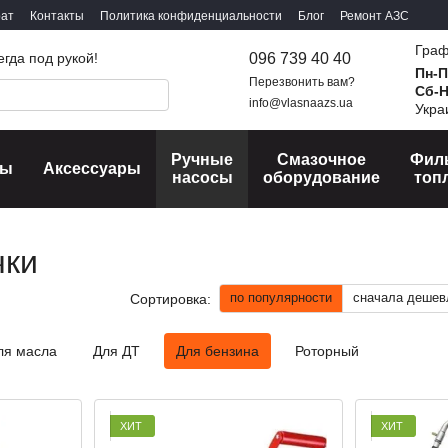
рат
Контакты
Политика конфиденциальности
Блог
Ремонт АЗС
Граф
096 739 40 40
егда под рукой!
Пн-П
Перезвонить вам?
Сб-
info@vlasnaazs.ua
Укра
Ручные
Смазочное
Фил
сы
Аксессуары
насосы
оборудование
топ
чки
по популярности
сначала дешев
Сортировка:
ля масла
Для ДТ
Для бензина
Роторный
ХИТ
ХИТ