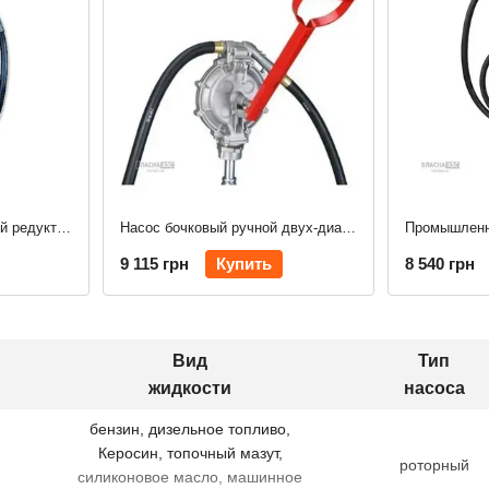
Насос бочковый роторный редукторный для топлива Prolube
Насос бочковый ручной двух-диафрагменный для перекачки топлива Prolube
9 115 грн
Купить
8 540 грн
Вид
Тип
жидкости
насоса
бензин, дизельное топливо,
Керосин, топочный мазут,
роторный
силиконовое масло, машинное