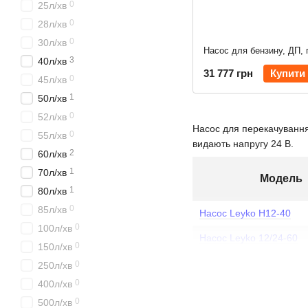
0
25л/хв
0
28л/хв
0
30л/хв
3
40л/хв
31 777 грн
Купити
0
45л/хв
1
50л/хв
0
52л/хв
Насос для перекачування
0
55л/хв
видають напругу 24 В.
2
60л/хв
1
70л/хв
Модель
1
80л/хв
0
85л/хв
Насос Leyko Н12-40
0
100л/хв
Насос Leyko 12/24-60
0
150л/хв
Міні АЗС Leyko К12-40
0
250л/хв
0
400л/хв
Установка Leyko К12-40
0
500л/хв