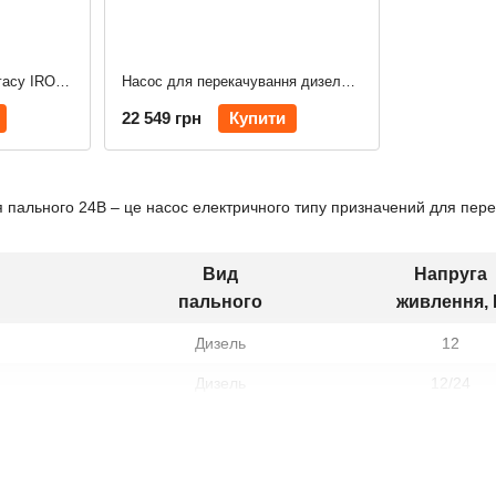
Насос для бензину, ДП, гасу IRON EX50, 12/24 В, 50 л/хв
Насос для перекачування дизельного палива PB0, 12/24В, 60 л/хв
22 549 грн
Купити
 пального 24В – це насос електричного типу призначений для пере
Вид
Напруга
пального
живлення, 
Дизель
12
Дизель
12/24
Дизель
12
 + АС-15
Дизель
12