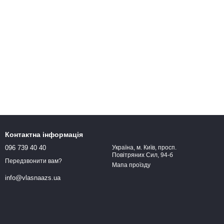
45-50
11 000
10
25 231
45-50
23 650
Контактна інформація
096 739 40 40
Україна, м. Київ, просп.
Повітряних Сил, 94-б
Передзвонити вам?
Мапа проїзду
info@vlasnaazs.ua