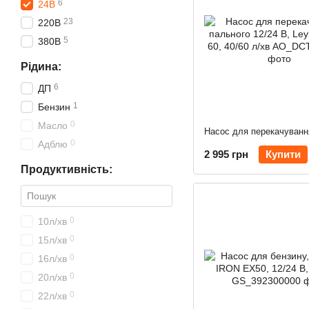
6
24В
23
220В
5
380В
Рідина:
6
ДП
1
Бензин
0
Масло
0
Адблю
2 995 грн
Купити
Продуктивність:
0
10л/хв
0
15л/хв
0
16л/хв
0
20л/хв
0
22л/хв