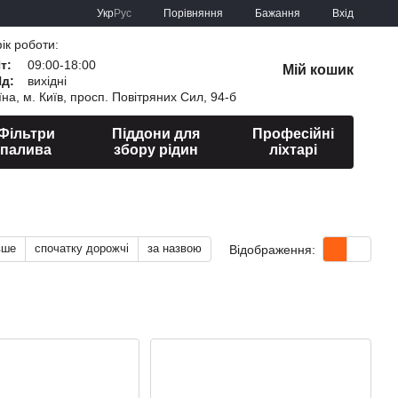
Порівняння
Укр
Рус
Бажання
Вхід
ік роботи:
Пт:
09:00-18:00
Мій кошик
Нд:
вихідні
їна, м. Київ, просп. Повітряних Сил, 94-б
Фільтри
Піддони для
Професійні
палива
збору рідин
ліхтарі
вше
спочатку дорожчі
за назвою
Відображення: