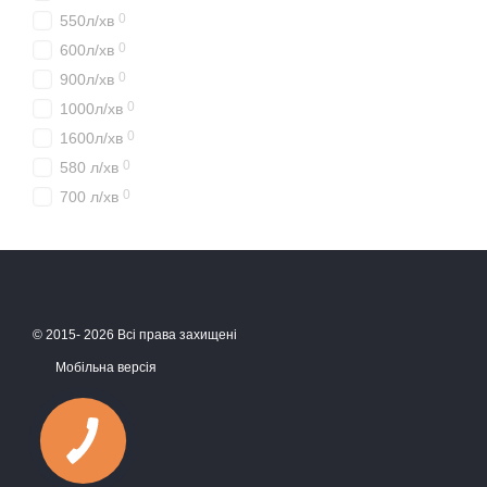
Насос 12В Лейко EX50
0
550л/хв
0
600л/хв
Насос VISCOMAT
0
900л/хв
0
1000л/хв
Насос EX50
0
1600л/хв
0
580 л/хв
0
700 л/хв
© 2015- 2026 Всі права захищені
Мобільна версія