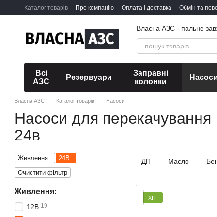
Перейти до основного контенту
Каталог товарів
Про компанію
Оплата і доставка
Обмін та пов
Власна АЗС - пальне зав
Всі
Заправні
Резервуари
Насос
АЗС
колонки
Власна АЗС
Каталог товарів
Насоси
Насоси для перекачування
24в
Живлення::
24В
ДП
Масло
Бе
Очистити фільтр
Живлення:
ХІТ
19
12В