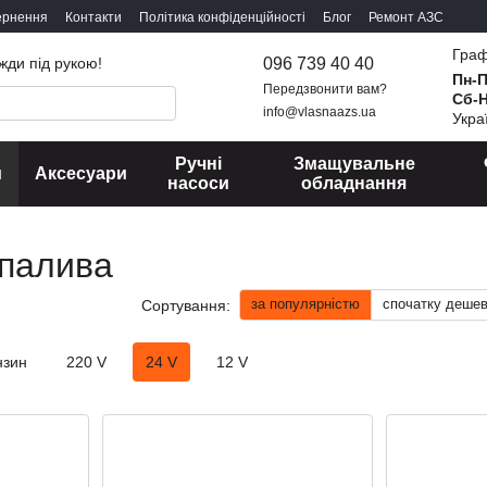
ернення
Контакти
Політика конфіденційності
Блог
Ремонт АЗС
Граф
096 739 40 40
жди під рукою!
Пн-
Передзвонити вам?
Сб-
info@vlasnaazs.ua
Укра
Ручні
Змащувальне
и
Аксесуари
насоси
обладнання
 палива
за популярністю
спочатку деше
Сортування:
нзин
220 V
24 V
12 V