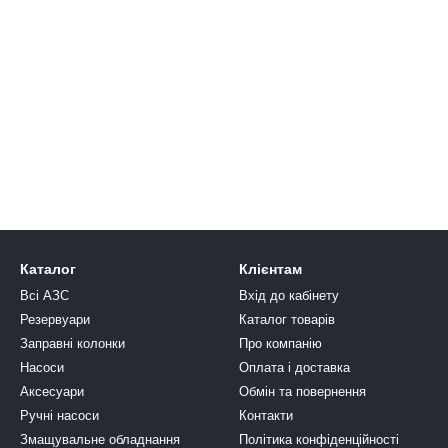
Бензин, Дизель,
12
Гас
Дизель, Олива
12
Бензин, Дизель
12
Каталог
Клієнтам
Всі АЗС
Вхід до кабінету
Резервуари
Каталог товарів
Заправні колонки
Про компанію
Насоси
Оплата і доставка
Аксесуари
Обмін та повернення
Ручні насоси
Контакти
Змащувальне обладнання
Політика конфіденційності