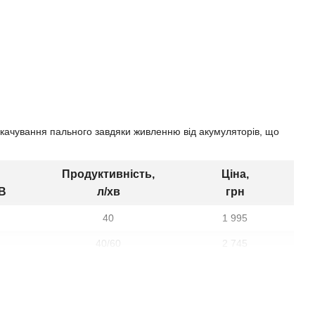
качування пального завдяки живленню від акумуляторів, що
Продуктивність,
Ціна,
В
л/хв
грн
40
1 995
40/60
2 745
40
4 510
40
4 999