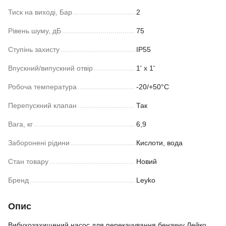
Тиск на виході, Бар
2
Рівень шуму, дБ
75
Ступінь захисту
IP55
Впускний/випускний отвір
1' x 1'
Робоча температура
-20/+50°С
Перепускний клапан
Так
Вага, кг
6,9
Заборонені рідини
Кислоти, вода
Стан товару
Новий
Бренд
Leyko
Опис
Вибухозахищений насос для перекачування бензину Лейко