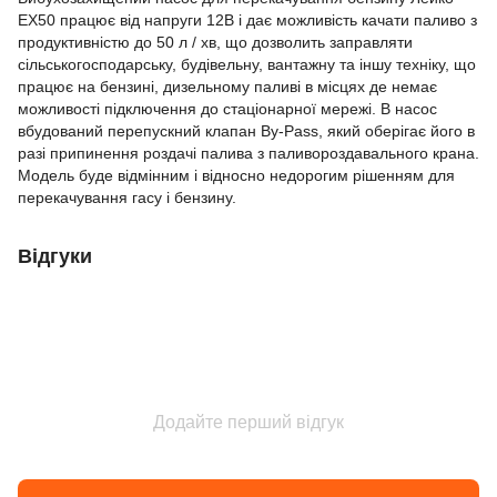
EX50 працює від напруги 12В і дає можливість качати паливо з
продуктивністю до 50 л / хв, що дозволить заправляти
сільськогосподарську, будівельну, вантажну та іншу техніку, що
працює на бензині, дизельному паливі в місцях де немає
можливості підключення до стаціонарної мережі. В насос
вбудований перепускний клапан By-Pass, який оберігає його в
разі припинення роздачі палива з паливороздавального крана.
Модель буде відмінним і відносно недорогим рішенням для
перекачування гасу і бензину.
Відгуки
Додайте перший відгук