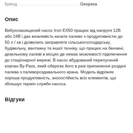
Бренд
Gespasa
Опис
Вибухозахищений насос Iron EX50 працює від напруги 12В
або 24В і дає можливість качати паливо з продуктивністю до
50 л / хв і дозволить заправляти сільськогосподарську,
будівельну, вантажну та іншої техніку, що працює на бензині,
дизельному паливі в місцях де немає можливості підключення
до стаціонарної мережі. В насос вбудований перепускний
клапан By-Pass, який оберігає його в разі припинення роздачі
палива з паливороздавального крана. Модель відрізняє
хороша продуктивність, зносостійкість всіх елементів, що
збільшує термін служби насоса.
Відгуки