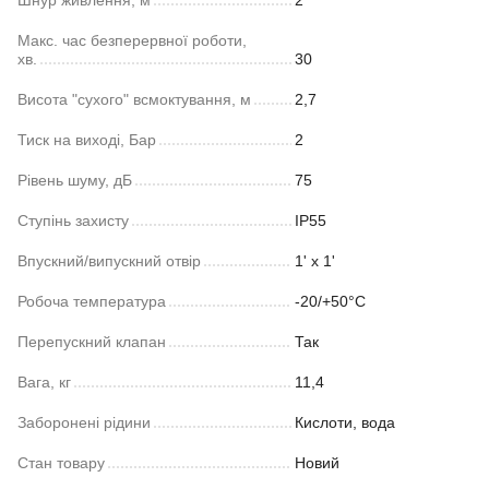
Шнур живлення, м
2
Макс. час безперервної роботи,
хв.
30
Висота "сухого" всмоктування, м
2,7
Тиск на виході, Бар
2
Рівень шуму, дБ
75
Ступінь захисту
IP55
Впускний/випускний отвір
1' x 1'
Робоча температура
-20/+50°С
Перепускний клапан
Так
Вага, кг
11,4
Заборонені рідини
Кислоти, вода
Стан товару
Новий