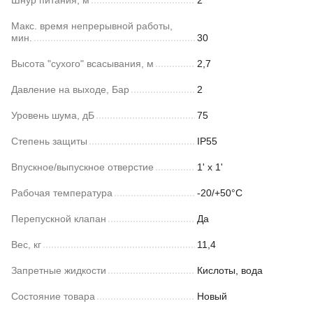
Шнур питания, м
2
Макс. время непрерывной работы,
мин.
30
Высота "сухого" всасывания, м
2,7
Давление на выходе, Бар
2
Уровень шума, дБ
75
Степень защиты
IP55
Впускное/выпускное отверстие
1' x 1'
Рабочая температура
-20/+50°С
Перепускной клапан
Да
Вес, кг
11,4
Запретные жидкости
Кислоты, вода
Состояние товара
Новый