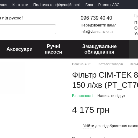
ення
Контакти
Політика конфіденційності
Блог
Ремонт АЗС
Г
096 739 40 40
 під рукою!
П
Передзвонити вам?
С
info@vlasnaazs.ua
У
Ручні
Змащувальне
Аксесуари
насоси
обладнання
Власна АЗС
Каталог товарів
Філь
Фільтр CIM-TEK 8
150 л/хв (PT_CT7
В наявності
Написати відгук
4 175 грн
Увійти
для відображення накоп
%