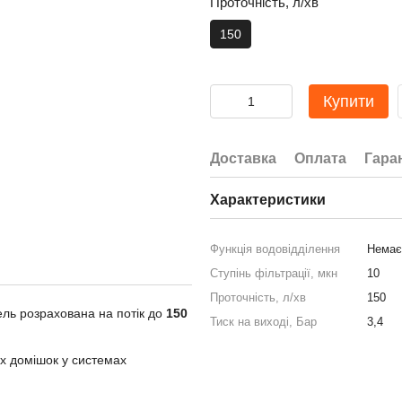
Проточність, л/хв
150
Купити
Доставка
Оплата
Гара
Характеристики
Функція водовідділення
Немає
Ступінь фільтрації, мкн
10
Проточність, л/хв
150
ль розрахована на потік до
150
Тиск на виході, Бар
3,4
их домішок у системах