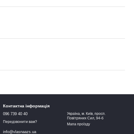
Контактна інформація
096 739 40 40
Україна, м. Київ, просп.
Повітряних Сил, 94-б
Передзвонити вам?
Мапа проїзду
info@vlasnaazs.ua