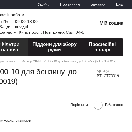
Порівняння
Укр
Рус
Бажання
Вхід
рафік роботи:
н-Пт:
09:00-18:00
Мій кошик
б-Нд:
вихідні
країна, м. Київ, просп. Повітряних Сил, 94-б
Фільтри
Піддони для збору
Професійні
палива
рідин
ліхтарі
три палива
Фільтр CIM-TEK 800-10 для бензину, до 150 л/хв (PT_CT70019)
00-10 для бензину, до
Артикул
PT_CT70019
0019)
Порівняти
В бажання
ичувальної знижки