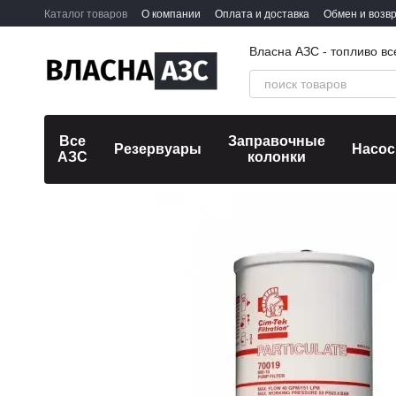
Перейти к основному контенту
Каталог товаров
О компании
Оплата и доставка
Обмен и возв
Власна АЗС - топливо вс
Все
Заправочные
Резервуары
Насо
АЗС
колонки