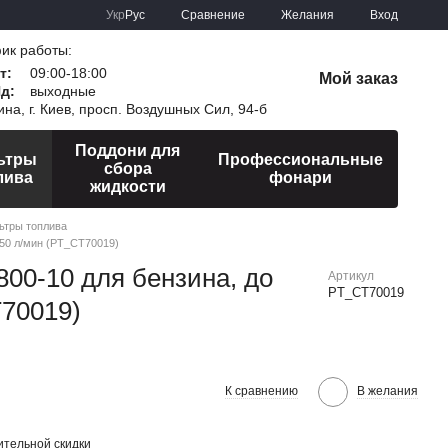
Сравнение
Укр
Рус
Желания
Вход
ик работы:
т:
09:00-18:00
Мой заказ
Нд:
выходные
ина, г. Киев, просп. Воздушных Сил, 94-б
Поддони для
ьтры
Профессиональные
сбора
лива
фонари
жидкости
ьтры топлива
150 л/мин (PT_CT70019)
00-10 для бензина, до
Артикул
PT_CT70019
T70019)
К сравнению
В желания
тельной скидки