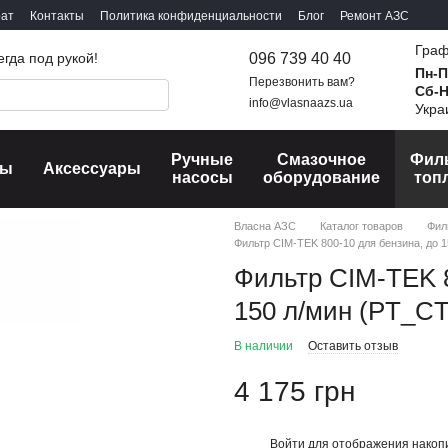
рат
Контакты
Политика конфиденциальности
Блог
Ремонт АЗС
Граф
096 739 40 40
егда под рукой!
Пн-П
Перезвонить вам?
Сб-
info@vlasnaazs.ua
Укра
Ручные
Смазочное
Фил
сы
Аксессуары
насосы
оборудование
топ
Власна АЗС
Каталог товаров
Фил
Фильтр CIM-TEK 800-10 для бензина, до 
Фильтр CIM-TEK 8
150 л/мин (PT_C
В наличии
Оставить отзыв
4 175 грн
Войти
для отображения накопи
%