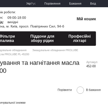
Порівняння
Укр
Рус
Бажання
Вхід
ік роботи:
Пт:
09:00-18:00
Мій кошик
Нд:
вихідні
їна, м. Київ, просп. Повітряних Сил, 94-б
Фільтри
Піддони для
Професійні
палива
збору рідин
ліхтарі
увальне обладнання
Змащувальне обладнання PROLUBE
масла PROLUBE PL-45200
ування та нагнітання масла
Артикул
452-00
00
Порівняти
В бажання
ичувальної знижки