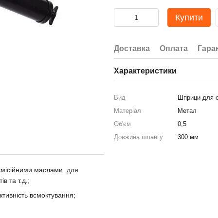
Купити
Доставка
Оплата
Гара
Характеристики
Вид
Шприци для о
Матеріал
Метал
Об'єм
0,5
Довжина шлангу
300 мм
смісійними маслами, для
в та т.д.;
тивність всмоктування;