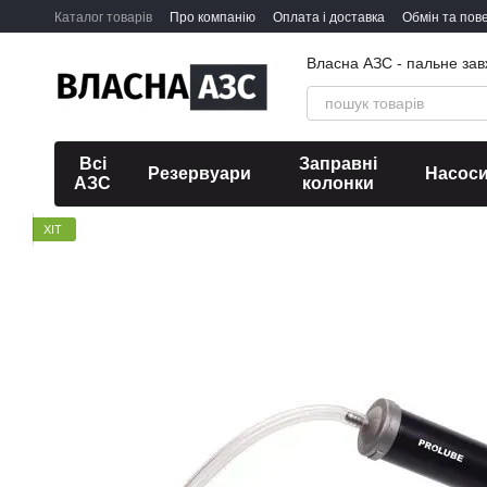
Перейти до основного контенту
Каталог товарів
Про компанію
Оплата і доставка
Обмін та пов
Власна АЗС - пальне зав
Всі
Заправні
Резервуари
Насос
АЗС
колонки
ХІТ