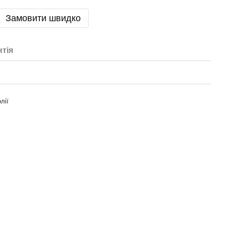
Замовити швидко
нтія
лії