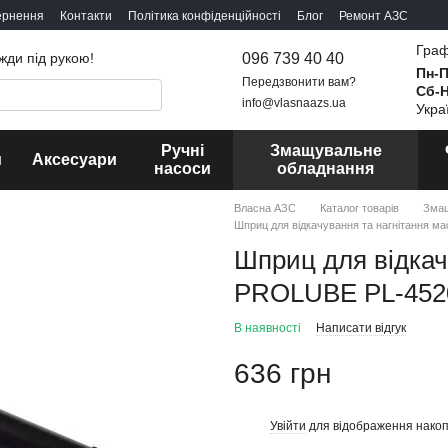
ернення
Контакти
Політика конфіденційності
Блог
Ремонт АЗС
Граф
096 739 40 40
жди під рукою!
Пн-
Передзвонити вам?
Сб-
info@vlasnaazs.ua
Укра
Ручні
Змащувальне
и
Аксесуари
насоси
обладнання
Власна АЗС
Каталог товарів
Змащ
Шприц для відкачування та нагнітання 
Шприц для відкач
PROLUBE PL-452
В наявності
Написати відгук
636 грн
Увійти
для відображення накоп
%