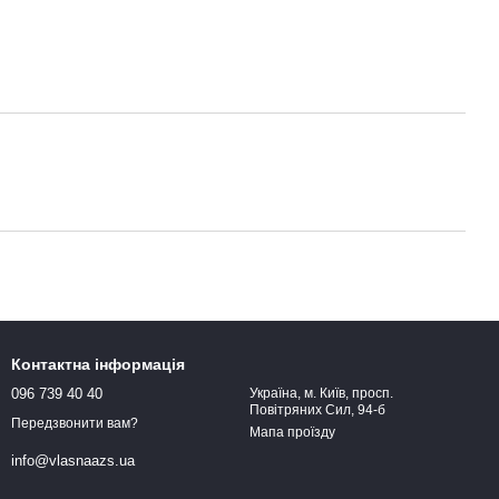
Контактна інформація
096 739 40 40
Україна, м. Київ, просп.
Повітряних Сил, 94-б
Передзвонити вам?
Мапа проїзду
info@vlasnaazs.ua