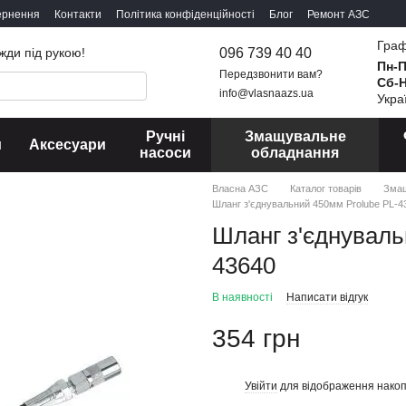
ернення
Контакти
Політика конфіденційності
Блог
Ремонт АЗС
Граф
096 739 40 40
жди під рукою!
Пн-
Передзвонити вам?
Сб-
info@vlasnaazs.ua
Укра
Ручні
Змащувальне
и
Аксесуари
насоси
обладнання
Власна АЗС
Каталог товарів
Змащ
Шланг з'єднувальний 450мм Prolube PL-4
Шланг з'єднуваль
43640
В наявності
Написати відгук
354 грн
Увійти
для відображення накоп
%