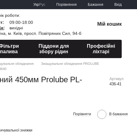
Порівняння
Укр
Рус
Бажання
Вхід
ік роботи:
Пт:
09:00-18:00
Мій кошик
Нд:
вихідні
їна, м. Київ, просп. Повітряних Сил, 94-б
Фільтри
Піддони для
Професійні
палива
збору рідин
ліхтарі
увальне обладнання
Змащувальне обладнання PROLUBE
3640
ний 450мм Prolube PL-
Артикул
436-41
Порівняти
В бажання
ичувальної знижки