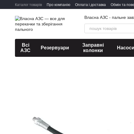
Перейти до основного контенту
Каталог товарів
Про компанію
Оплата і доставка
Обмін та пов
Власна АЗС - пальне зав
Всі
Заправні
Резервуари
Насос
АЗС
колонки