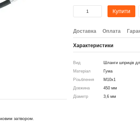
Купити
Доставка
Оплата
Гара
Характеристики
Вид
Шланги шприців дл
Матеріал
Гума
Різьблення
М10х1
Довжина
450 мм
Діаметр
3,6 мм
ьковим затвором.