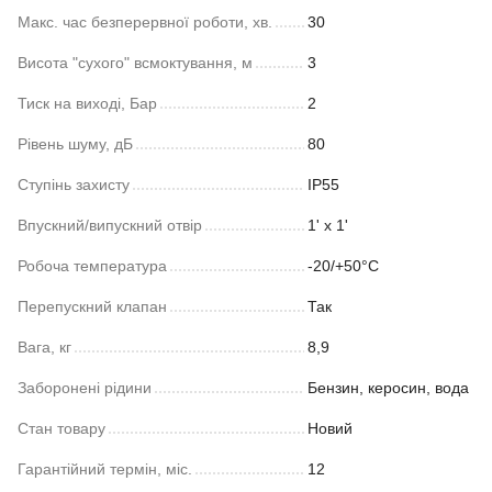
Макс. час безперервної роботи, хв.
30
Висота "сухого" всмоктування, м
3
Тиск на виході, Бар
2
Рівень шуму, дБ
80
Ступінь захисту
IP55
Впускний/випускний отвір
1' x 1'
Робоча температура
-20/+50°С
Перепускний клапан
Так
Вага, кг
8,9
Заборонені рідини
Бензин, керосин, вода
Стан товару
Новий
Гарантійний термін, міс.
12