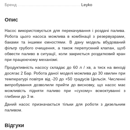
Бренд
Leyko
Опис
Насос використовується для перекачування і роздачі палива.
Робота цього насоса можлива в комбінації з резервуарами,
баками та іншими ємностями. В дану модель вбудований
фільтр грубого очищення, а також перепускний клапан, щоб
обвести паливо в ситуації, коли закриється роздатковий кран
при працюючому механізмі.
Продуктивність насосу складає до 60 л / хв, а тиск на виході
досягає 2 Бар. Робота даної моделі можлива до 30 хвилин при
температурі повітря від -20 до +50 градусів Цельсія. Численні
випробування дозволили прийти до висновку, що насос має
можливість підняти паливо при «сухому» всмоктуванні з
глибини до 3 м.
Даний насос призначається тільки для роботи з дизельним
паливом.
Відгуки