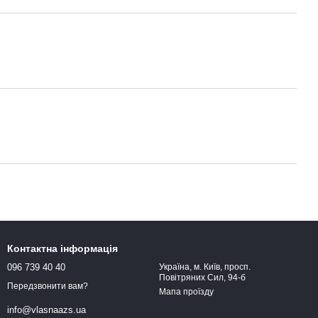
Контактна інформація
096 739 40 40
Україна, м. Київ, просп.
Повітряних Сил, 94-б
Передзвонити вам?
Мапа проїзду
info@vlasnaazs.ua