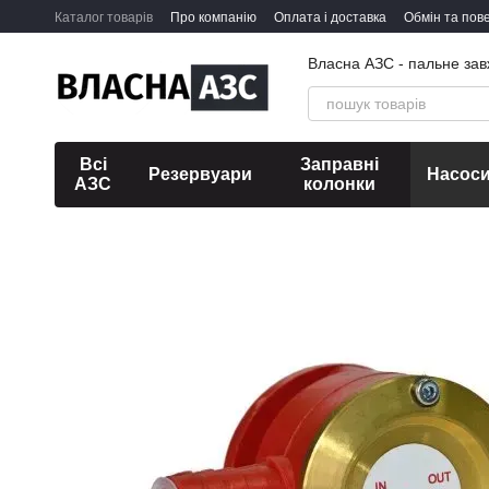
Перейти до основного контенту
Каталог товарів
Про компанію
Оплата і доставка
Обмін та пов
Власна АЗС - пальне зав
Всі
Заправні
Резервуари
Насос
АЗС
колонки