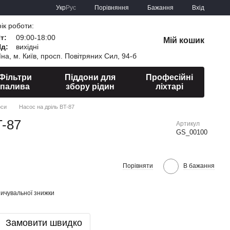
Порівняння
Укр
Рус
Бажання
Вхід
ік роботи:
Пт:
09:00-18:00
Мій кошик
Нд:
вихідні
їна, м. Київ, просп. Повітряних Сил, 94-б
Фільтри
Піддони для
Професійні
палива
збору рідин
ліхтарі
оси
Насос на дріль BT-87
T-87
Артикул
GS_00100
Порівняти
В бажання
ичувальної знижки
Замовити швидко