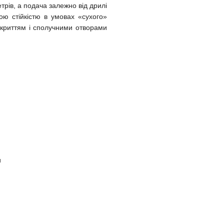
трів, а подача залежно від дрилі
ою стійкістю в умовах «сухого»
окриттям і сполучними отворами
и