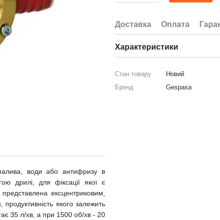
Доставка
Оплата
Гара
Характеристики
Стан товару
Новий
Бренд
Gespasa
палива, води або антифризу в
ою дрилі, для фіксації якої є
представлена ​​ексцентриковим,
 продуктивність якого залежить
ає 35 л/хв, а при 1500 об/хв - 20