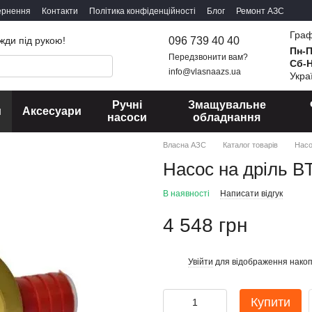
ернення
Контакти
Політика конфіденційності
Блог
Ремонт АЗС
Граф
096 739 40 40
жди під рукою!
Пн-
Передзвонити вам?
Сб-
info@vlasnaazs.ua
Укра
Ручні
Змащувальне
и
Аксесуари
насоси
обладнання
Власна АЗС
Каталог товарів
Нас
Насос на дріль B
В наявності
Написати відгук
4 548 грн
Увійти
для відображення накоп
%
Купити