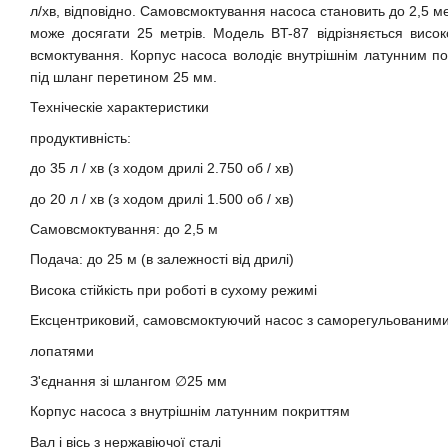
л/хв, відповідно. Самовсмоктування насоса становить до 2,5 ме
може досягати 25 метрів. Модель BT-87 відрізняється висок
всмоктування. Корпус насоса володіє внутрішнім латунним п
під шланг перетином 25 мм.
Техніческіе характеристики
продуктивність:
до 35 л / хв (з ходом дрилі 2.750 об / хв)
до 20 л / хв (з ходом дрилі 1.500 об / хв)
Самовсмоктування: до 2,5 м
Подача: до 25 м (в залежності від дрилі)
Висока стійкість при роботі в сухому режимі
Ексцентриковий, самовсмоктуючий насос з саморегульованим
лопатями
З'єднання зі шлангом ∅25 мм
Корпус насоса з внутрішнім латунним покриттям
Вал і вісь з нержавіючої сталі