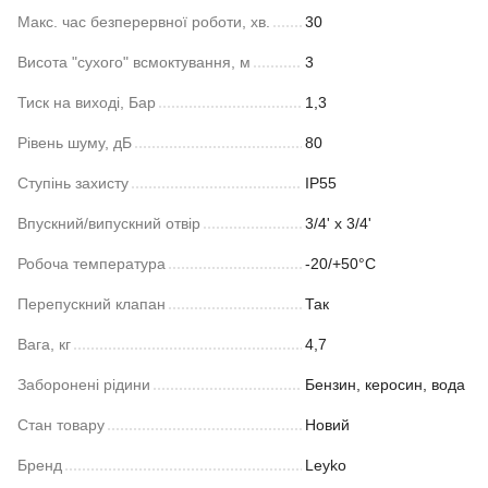
Макс. час безперервної роботи, хв.
30
Висота "сухого" всмоктування, м
3
Тиск на виході, Бар
1,3
Рівень шуму, дБ
80
Ступінь захисту
IP55
Впускний/випускний отвір
3/4' x 3/4'
Робоча температура
-20/+50°С
Перепускний клапан
Так
Вага, кг
4,7
Заборонені рідини
Бензин, керосин, вода
Стан товару
Новий
Бренд
Leyko