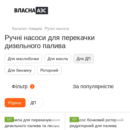
Каталог товарів
Ручні насоси
Ручні насоси для перекачки
дизельного палива
Для маслобочки
Для масла
Для ДП
Для бензину
Роторний
Фільтр
За популярністю
1
Рідина:
ДП
ХІТ
ХІТ