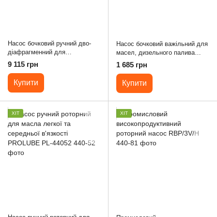
Насос бочковий ручний дво-
Насос бочковий важільний для
діафрагменний для
масел, дизельного палива
перекачування палива
Prolube PL-44100
9 115 грн
1 685 грн
PROLUBE PL- 44195
Купити
Купити
ХІТ
ХІТ