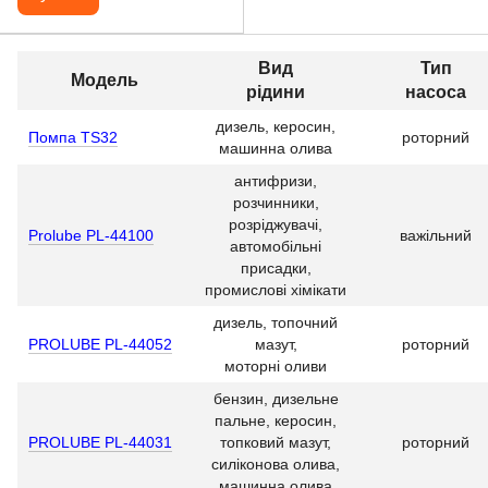
Вид
Тип
Модель
рідини
насоса
дизель, керосин,
Помпа TS32
роторний
машинна олива
антифризи,
розчинники,
розріджувачі,
Prolube PL-44100
важільний
автомобільні
присадки,
промислові хімікати
дизель, топочний
PROLUBE ​PL-44052
мазут,
роторний
моторні оливи
бензин, дизельне
пальне, керосин,
PROLUBE ​PL-44031
топковий мазут,
роторний
силіконова олива,
машинна олива