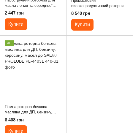
Насос ручний роторний для
Промисловий
масла легкої та середньої
високопродуктивний роторний
в'язкості PROLUBE ​PL-44052
насос RBP/3V/H
2 447 грн
8 540 грн
Купити
Купити
ХІТ
Помпа роторна бочкова
масляна для ДП, бензину,
керосину, масел до SAE60
6 408 грн
PROLUBE ​PL-44031
Купити