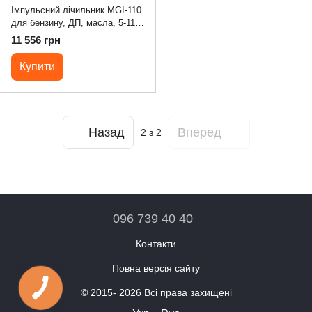
Імпульсний лічильник MGI-110
для бензину, ДП, масла, 5-110
л / хв, +/- 0,5%, Іспанія
11 556 грн
Купити
Назад
Вперед
2
з 2
096 739 40 40
Контакти
Повна версія сайту
© 2015- 2026 Всі права захищені